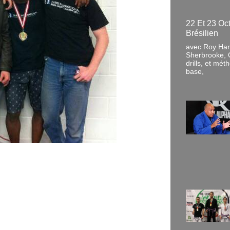
22 Et 23 Oc
Brésilien
avec Roy Harr
Sherbrooke, 
drills, et mé
base,