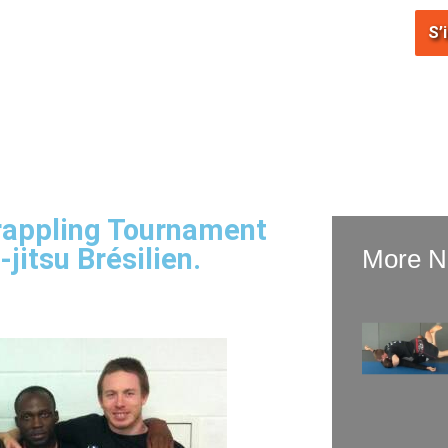
emmes
Enfants
Horaire
Membres
Contact
S’
rappling Tournament
jitsu Brésilien.
More 