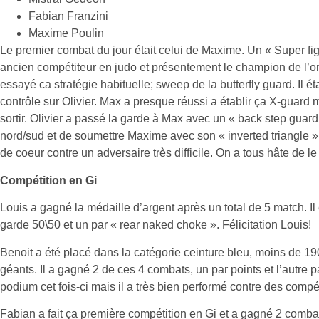
Fabian Franzini
Maxime Poulin
Le premier combat du jour était celui de Maxime. Un « Super figh
ancien compétiteur en judo et présentement le champion de l’
essayé ca stratégie habituelle; sweep de la butterfly guard. Il éta
contrôle sur Olivier. Max a presque réussi a établir ça X-guard 
sortir. Olivier a passé la garde à Max avec un « back step guard
nord/sud et de soumettre Maxime avec son « inverted triangle
de coeur contre un adversaire très difficile. On a tous hâte de le
Compétition en Gi
Louis a gagné la médaille d’argent après un total de 5 match. Il 
garde 50\50 et un par « rear naked choke ». Félicitation Louis!
Benoit a été placé dans la catégorie ceinture bleu, moins de 190
géants. Il a gagné 2 de ces 4 combats, un par points et l’autre p
podium cet fois-ci mais il a très bien performé contre des comp
Fabian a fait ça première compétition en Gi et a gagné 2 combat