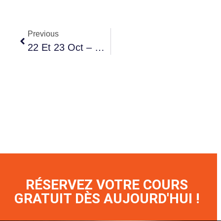
Previous
22 Et 23 Oct – Séminaire De 2 Jours De Jiu-Jitsu Brésilien
RÉSERVEZ VOTRE COURS
GRATUIT DÈS AUJOURD'HUI !